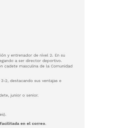
ón y entrenador de nivel 2. En su
egando a ser director deportivo.
ión cadete masculina de la Comunidad
a 3-2, destacando sus ventajas e
ete, junior o senior.
es).
facilitada en el correo
.