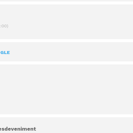
:00)
OGLE
 esdeveniment