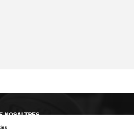
E NOSALTRES
ies
LLÓ
MAYOR 100 3º 17ª