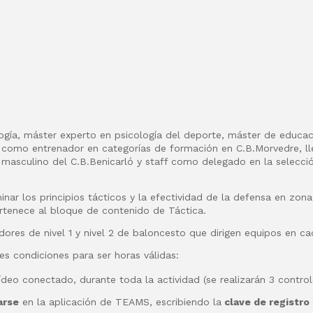
t
gía, máster experto en psicología del deporte, máster de educaci
a como entrenador en categorías de formación en C.B.Morvedre, ll
 masculino del C.B.Benicarló y staff como delegado en la selecc
minar los principios tácticos y la efectividad de la defensa en zon
rtenece al bloque de contenido de Táctica.
dores de nivel 1 y nivel 2 de baloncesto que dirigen equipos en cad
es condiciones para ser horas válidas:
deo conectado, durante toda la actividad (se realizarán 3 control
arse
en la aplicación de TEAMS, escribiendo la
clave de registro 