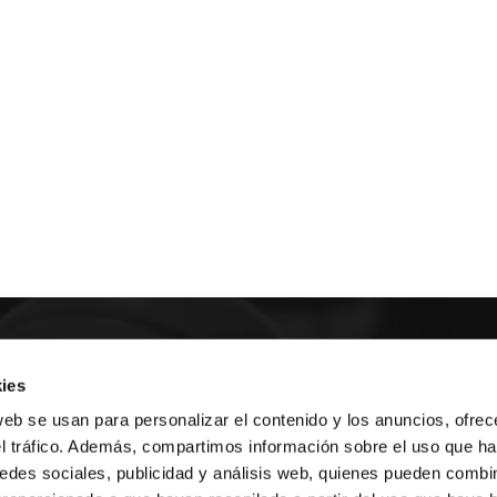
E NOSALTRES
ies
web se usan para personalizar el contenido y los anuncios, ofrec
LLÓ
MAYOR 100 3º 17ª
el tráfico. Además, compartimos información sobre el uso que ha
IA
MONESTIR DE POBLET 14 1ª 3º
edes sociales, publicidad y análisis web, quienes pueden combin
T
CIUDAD DE MATANZAS 12