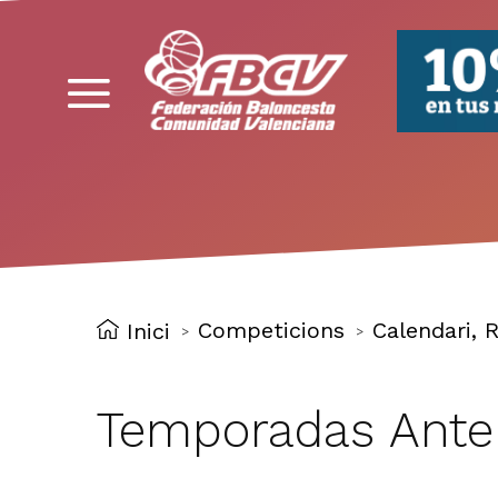
FBCV
Competicions
Calendari, R
Inici
>
>
Temporadas Anter