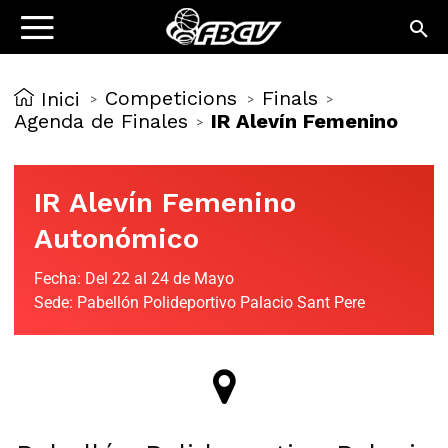
Competicions
Finals
Inici
>
>
>
Agenda de Finales
IR Alevín Femenino
>
IR Alevín Femenino
Autonómico
Fecha: Del 22 al 24 de Mayo
Sede: Pabellón Polideportivo Palacio Sant Pere