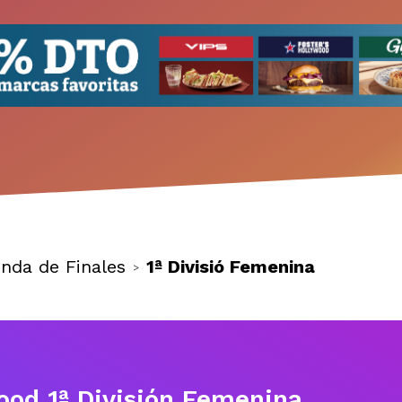
nda de Finales
1ª Divisió Femenina
>
wood 1ª División Femenina