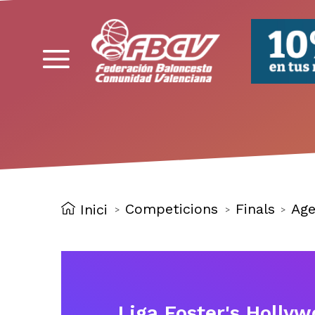
FBCV
Competicions
Finals
Age
Inici
>
>
>
Liga Foster's Holly