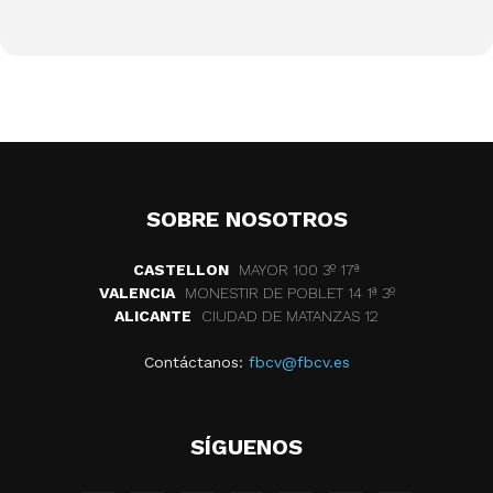
SOBRE NOSOTROS
CASTELLON
MAYOR 100 3º 17ª
VALENCIA
MONESTIR DE POBLET 14 1ª 3º
ALICANTE
CIUDAD DE MATANZAS 12
Contáctanos:
fbcv@fbcv.es
SÍGUENOS