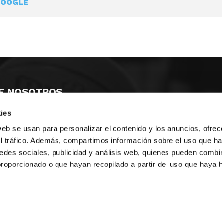
GOOGLE
E NOSOTROS
ies
LLON
MAYOR 100 3º 17ª
IA
MONESTIR DE POBLET 14 1ª 3º
web se usan para personalizar el contenido y los anuncios, ofrec
TE
CIUDAD DE MATANZAS 12
el tráfico. Además, compartimos información sobre el uso que ha
edes sociales, publicidad y análisis web, quienes pueden combin
anos:
fbcv@fbcv.es
proporcionado o que hayan recopilado a partir del uso que haya
ivo de noticias
|
Política de privacidad