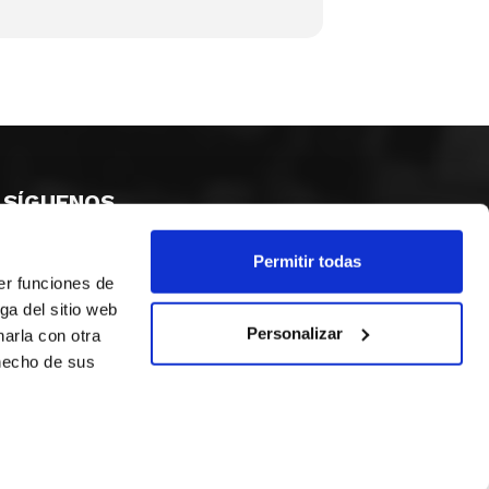
SÍGUENOS
Permitir todas
er funciones de
ga del sitio web
Personalizar
arla con otra
 hecho de sus