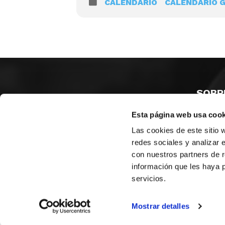
CALENDARIO
CALENDARIO 
SOBR
Esta página web usa cook
CASTE
VALENC
Las cookies de este sitio 
ALICAN
redes sociales y analizar 
con nuestros partners de r
Contáct
información que les haya 
servicios.
© FEDERACIÓN BALONCESTO COMUNIDAD VALENCIANA
|
Arch
Mostrar detalles