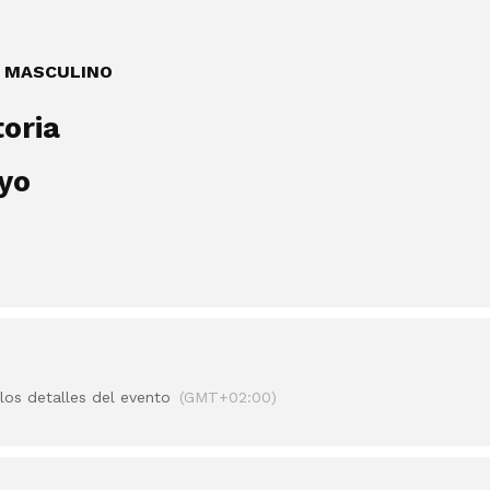
y MASCULINO
oria
yo
los detalles del evento
(GMT+02:00)