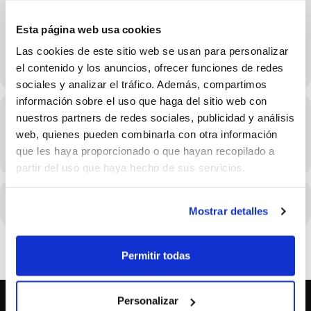
19 de Abril
Esta página web usa cookies
Las cookies de este sitio web se usan para personalizar
el contenido y los anuncios, ofrecer funciones de redes
sociales y analizar el tráfico. Además, compartimos
información sobre el uso que haga del sitio web con
Hora
nuestros partners de redes sociales, publicidad y análisis
web, quienes pueden combinarla con otra información
19/04/2026 Consulta el horario en los detalles del evento
que les haya proporcionado o que hayan recopilado a
(GMT+02:00)
partir del uso que haya hecho de sus servicios.
CALENDARIO
CALENDARIO GOOGLE
Mostrar detalles
Permitir todas
Personalizar