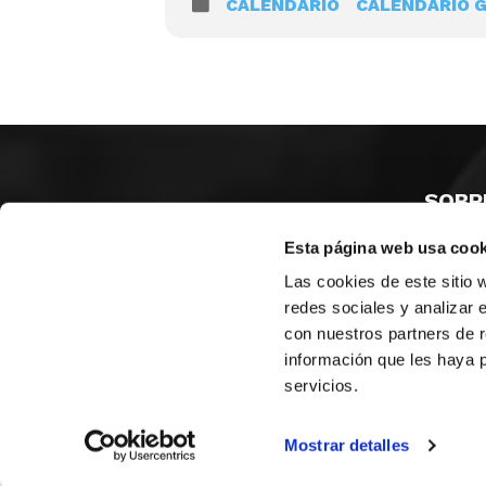
CALENDARIO
CALENDARIO 
SOBR
Esta página web usa cook
CASTE
VALENC
Las cookies de este sitio 
ALICAN
redes sociales y analizar 
con nuestros partners de r
Contáct
información que les haya 
servicios.
© FEDERACIÓN BALONCESTO COMUNIDAD VALENCIANA
|
Arch
Mostrar detalles