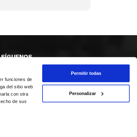
SÍGUENOS
Permitir todas
er funciones de
ga del sitio web
Personalizar
arla con otra
 hecho de sus