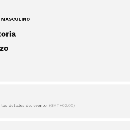
y MASCULINO
oria
zo
 los detalles del evento
(GMT+02:00)