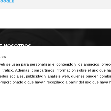
GOOGLE
E NOSOTROS
ies
LLON
MAYOR 100 3º 17ª
IA
MONESTIR DE POBLET 14 1ª 3º
web se usan para personalizar el contenido y los anuncios, ofrec
TE
CIUDAD DE MATANZAS 12
el tráfico. Además, compartimos información sobre el uso que ha
edes sociales, publicidad y análisis web, quienes pueden combin
anos:
fbcv@fbcv.es
proporcionado o que hayan recopilado a partir del uso que haya
ivo de noticias
|
Política de privacidad