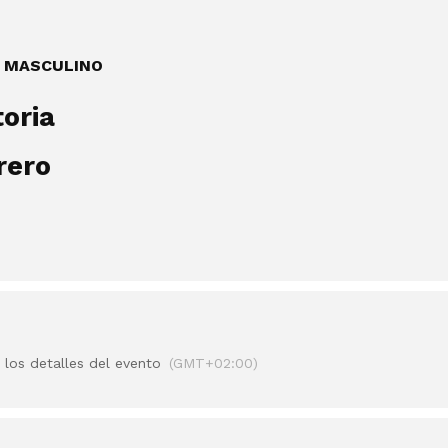
y MASCULINO
oria
rero
 los detalles del evento
(GMT+02:00)