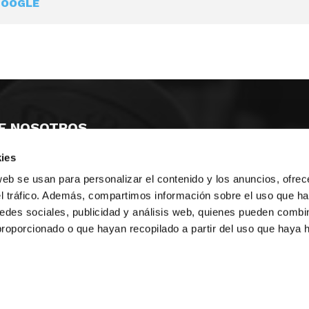
GOOGLE
E NOSOTROS
ies
LLON
MAYOR 100 3º 17ª
IA
MONESTIR DE POBLET 14 1ª 3º
web se usan para personalizar el contenido y los anuncios, ofrec
TE
CIUDAD DE MATANZAS 12
el tráfico. Además, compartimos información sobre el uso que ha
edes sociales, publicidad y análisis web, quienes pueden combin
anos:
fbcv@fbcv.es
proporcionado o que hayan recopilado a partir del uso que haya
ivo de noticias
|
Política de privacidad