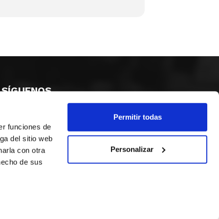
SÍGUENOS
Permitir todas
er funciones de
ga del sitio web
Personalizar
arla con otra
 hecho de sus