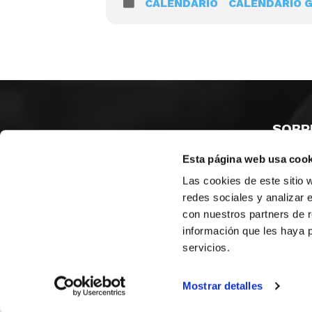
CALENDARIO
CALENDARIO 
SOBR
Esta página web usa cook
CASTE
VALENC
Las cookies de este sitio 
ALICAN
redes sociales y analizar 
con nuestros partners de r
Contáct
información que les haya 
servicios.
© FEDERACIÓN BALONCESTO COMUNIDAD VALENCIANA
|
Arch
Mostrar detalles