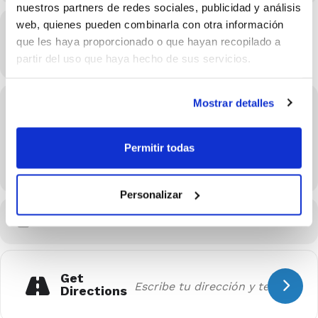
nuestros partners de redes sociales, publicidad y análisis
web, quienes pueden combinarla con otra información
Hora
que les haya proporcionado o que hayan recopilado a
23/11/2024 10:00 - 13:00
(GMT+02:00)
partir del uso que haya hecho de sus servicios.
Mostrar detalles
Localización
Pab. Muni. Bancaixa
Av. França, 111, 12540 Vila-real, Castelló
Permitir todas
OTROS EVENTOS
Personalizar
CALENDARIO
CALENDARIO GOOGLE
Get
Directions