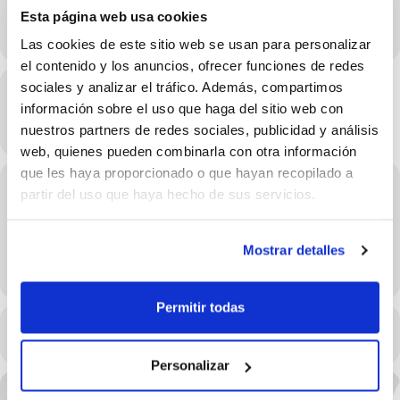
Esta página web usa cookies
Las cookies de este sitio web se usan para personalizar
el contenido y los anuncios, ofrecer funciones de redes
sociales y analizar el tráfico. Además, compartimos
Hora
información sobre el uso que haga del sitio web con
06/04/2025 09:00 - 13:00
(GMT+02:00)
nuestros partners de redes sociales, publicidad y análisis
web, quienes pueden combinarla con otra información
que les haya proporcionado o que hayan recopilado a
Localización
partir del uso que haya hecho de sus servicios.
Alqueria del Basket
Bomber Ramon Duart, s/n
Mostrar detalles
OTROS EVENTOS
Permitir todas
CALENDARIO
CALENDARIO GOOGLE
Personalizar