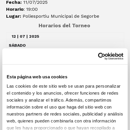
Fecha:
11/07/2025
Horario
: 19:00
Lugar:
Poliesportiu Municipal de Segorbe
Horarios del Torneo
12 | 07 | 2025
SÁBADO
​17:45 h.
Masculino. Aragón – C. Valenciana19:45 h.
Femenino. Aragón – C.Valenciana
Esta página web usa cookies
13 | 07 | 2025
Las cookies de este sitio web se usan para personalizar
DOMINGO
el contenido y los anuncios, ofrecer funciones de redes
09:30 h.
sociales y analizar el tráfico. Además, compartimos
Masculino. Cataluña – Aragón11:15 h.
información sobre el uso que haga del sitio web con
Femenino. Cataluña – C. Valenciana
nuestros partners de redes sociales, publicidad y análisis
web, quienes pueden combinarla con otra información
16:15 h.
que les haya proporcionado o que hayan recopilado a
Femenino. Aragón – Cataluña