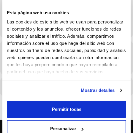
29 de Marzo
Esta página web usa cookies
Las cookies de este sitio web se usan para personalizar
el contenido y los anuncios, ofrecer funciones de redes
sociales y analizar el tráfico. Además, compartimos
información sobre el uso que haga del sitio web con
Hora
nuestros partners de redes sociales, publicidad y análisis
web, quienes pueden combinarla con otra información
29/03/2026 Consulta el horario en los detalles del evento
que les haya proporcionado o que hayan recopilado a
(GMT+02:00)
partir del uso que haya hecho de sus servicios.
CALENDARIO
CALENDARIO GOOGLE
Mostrar detalles
Permitir todas
Personalizar