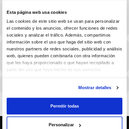
26 de Abril
Esta página web usa cookies
Las cookies de este sitio web se usan para personalizar
el contenido y los anuncios, ofrecer funciones de redes
sociales y analizar el tráfico. Además, compartimos
información sobre el uso que haga del sitio web con
Hora
nuestros partners de redes sociales, publicidad y análisis
web, quienes pueden combinarla con otra información
26/04/2026 Consulta el horario en los detalles del evento
que les haya proporcionado o que hayan recopilado a
(GMT+02:00)
partir del uso que haya hecho de sus servicios.
CALENDARIO
CALENDARIO GOOGLE
Mostrar detalles
Permitir todas
Personalizar