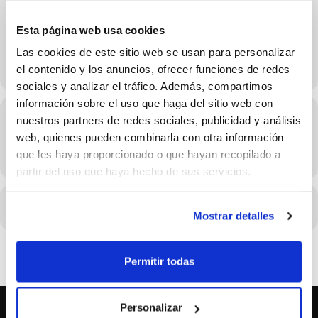
14 de Diciembre
Esta página web usa cookies
Las cookies de este sitio web se usan para personalizar
el contenido y los anuncios, ofrecer funciones de redes
sociales y analizar el tráfico. Además, compartimos
información sobre el uso que haga del sitio web con
Hora
nuestros partners de redes sociales, publicidad y análisis
web, quienes pueden combinarla con otra información
14/12/2025 Consulta el horario en los detalles del evento
que les haya proporcionado o que hayan recopilado a
(GMT+02:00)
partir del uso que haya hecho de sus servicios.
CALENDARIO
CALENDARIO GOOGLE
Mostrar detalles
Permitir todas
Personalizar