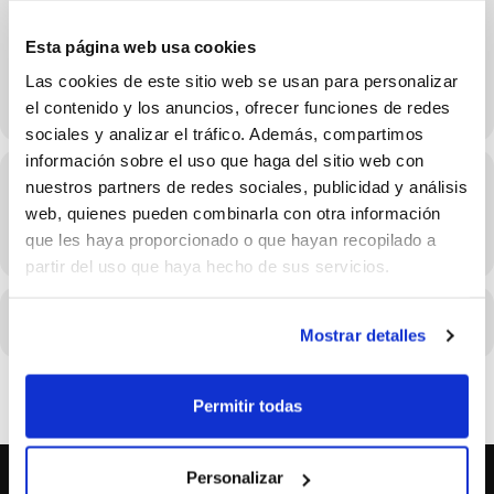
9 de Noviembre
Esta página web usa cookies
Las cookies de este sitio web se usan para personalizar
el contenido y los anuncios, ofrecer funciones de redes
sociales y analizar el tráfico. Además, compartimos
información sobre el uso que haga del sitio web con
Hora
nuestros partners de redes sociales, publicidad y análisis
web, quienes pueden combinarla con otra información
09/11/2025 Consulta el horario en los detalles del evento
que les haya proporcionado o que hayan recopilado a
(GMT+02:00)
partir del uso que haya hecho de sus servicios.
CALENDARIO
CALENDARIO GOOGLE
Mostrar detalles
Permitir todas
Personalizar