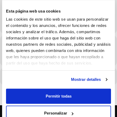
19 de Abril
Esta página web usa cookies
Las cookies de este sitio web se usan para personalizar
el contenido y los anuncios, ofrecer funciones de redes
sociales y analizar el tráfico. Además, compartimos
información sobre el uso que haga del sitio web con
Hora
nuestros partners de redes sociales, publicidad y análisis
web, quienes pueden combinarla con otra información
19/04/2026 Consulta el horario en los detalles del evento
que les haya proporcionado o que hayan recopilado a
(GMT+02:00)
partir del uso que haya hecho de sus servicios.
CALENDARIO
CALENDARIO GOOGLE
Mostrar detalles
Permitir todas
Personalizar