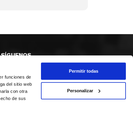
SÍGUENOS
Permitir todas
er funciones de
ga del sitio web
Personalizar
arla con otra
 hecho de sus