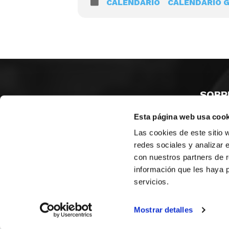
CALENDARIO
CALENDARIO 
SOBR
Esta página web usa cook
CASTE
VALENC
Las cookies de este sitio 
ALICAN
redes sociales y analizar 
con nuestros partners de r
Contáct
información que les haya 
servicios.
© FEDERACIÓN BALONCESTO COMUNIDAD VALENCIANA
|
Arch
Mostrar detalles