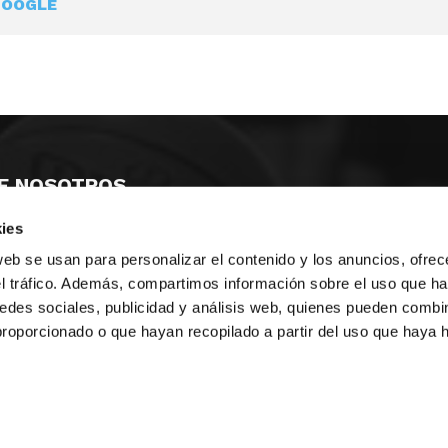
GOOGLE
E NOSOTROS
ies
LLON
MAYOR 100 3º 17ª
IA
MONESTIR DE POBLET 14 1ª 3º
web se usan para personalizar el contenido y los anuncios, ofrec
TE
CIUDAD DE MATANZAS 12
el tráfico. Además, compartimos información sobre el uso que ha
edes sociales, publicidad y análisis web, quienes pueden combin
anos:
fbcv@fbcv.es
proporcionado o que hayan recopilado a partir del uso que haya
ivo de noticias
|
Política de privacidad