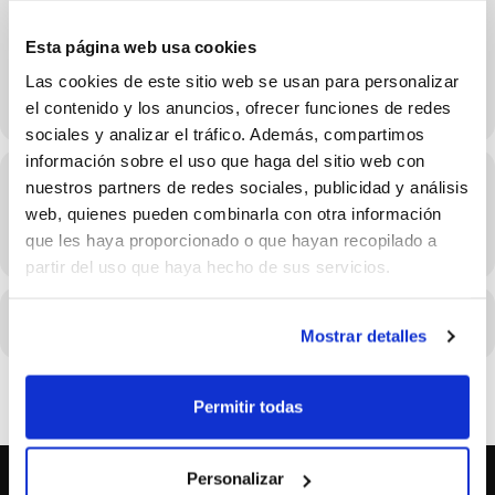
10 de Mayo
Esta página web usa cookies
Las cookies de este sitio web se usan para personalizar
el contenido y los anuncios, ofrecer funciones de redes
sociales y analizar el tráfico. Además, compartimos
información sobre el uso que haga del sitio web con
Hora
nuestros partners de redes sociales, publicidad y análisis
web, quienes pueden combinarla con otra información
10/05/2026 Consulta el horario en los detalles del evento
que les haya proporcionado o que hayan recopilado a
(GMT+02:00)
partir del uso que haya hecho de sus servicios.
CALENDARIO
CALENDARIO GOOGLE
Mostrar detalles
Permitir todas
Personalizar