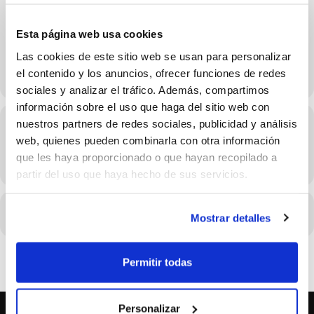
9 de Noviembre
Esta página web usa cookies
Las cookies de este sitio web se usan para personalizar
el contenido y los anuncios, ofrecer funciones de redes
sociales y analizar el tráfico. Además, compartimos
información sobre el uso que haga del sitio web con
nuestros partners de redes sociales, publicidad y análisis
Hora
web, quienes pueden combinarla con otra información
09/11/2025 Consulta el horario en los detalles del evento
que les haya proporcionado o que hayan recopilado a
(GMT+02:00)
partir del uso que haya hecho de sus servicios.
CALENDARIO
CALENDARIO GOOGLE
Mostrar detalles
Permitir todas
Personalizar