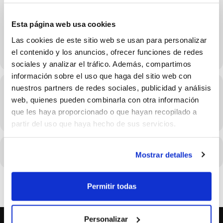
25 de Enero
Esta página web usa cookies
Las cookies de este sitio web se usan para personalizar
el contenido y los anuncios, ofrecer funciones de redes
sociales y analizar el tráfico. Además, compartimos
información sobre el uso que haga del sitio web con
nuestros partners de redes sociales, publicidad y análisis
Hora
web, quienes pueden combinarla con otra información
25/01/2026 Consulta el horario en los detalles del evento
que les haya proporcionado o que hayan recopilado a
(GMT+02:00)
partir del uso que haya hecho de sus servicios.
CALENDARIO
CALENDARIO GOOGLE
Mostrar detalles
Permitir todas
Personalizar