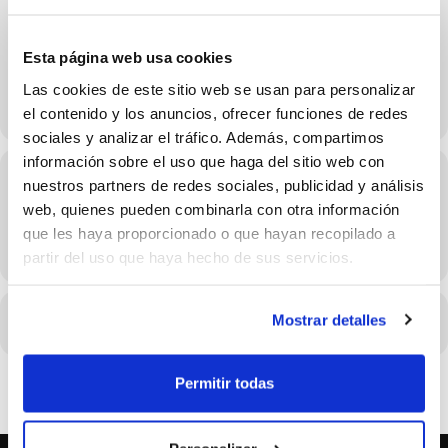
21 al 22 de Febrero
Esta página web usa cookies
Las cookies de este sitio web se usan para personalizar
el contenido y los anuncios, ofrecer funciones de redes
sociales y analizar el tráfico. Además, compartimos
información sobre el uso que haga del sitio web con
Hora
nuestros partners de redes sociales, publicidad y análisis
web, quienes pueden combinarla con otra información
21/02/2026 - 22/02/2026 (Consulta el horario en los detalles
del evento)
que les haya proporcionado o que hayan recopilado a
(GMT+02:00)
partir del uso que haya hecho de sus servicios.
Mostrar detalles
CALENDARIO
CALENDARIO GOOGLE
Permitir todas