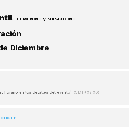
antil
FEMENINO y MASCULINO
ación
 de Diciembre
l horario en los detalles del evento)
(GMT+02:00)
GOOGLE