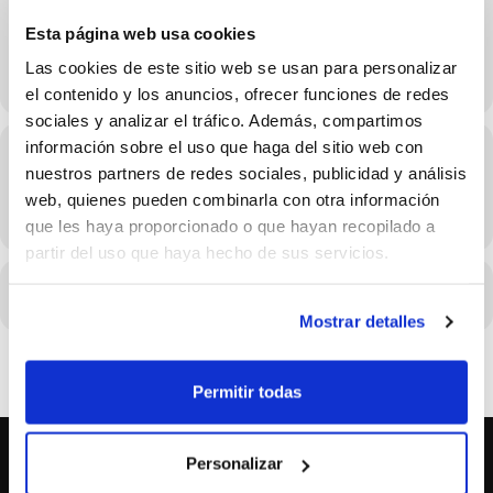
Esta página web usa cookies
4 al 6 de Octubre
Las cookies de este sitio web se usan para personalizar
el contenido y los anuncios, ofrecer funciones de redes
sociales y analizar el tráfico. Además, compartimos
información sobre el uso que haga del sitio web con
Hora
nuestros partners de redes sociales, publicidad y análisis
04/10/2024 Consulta el horario en los detalles del evento
web, quienes pueden combinarla con otra información
(GMT+02:00)
que les haya proporcionado o que hayan recopilado a
partir del uso que haya hecho de sus servicios.
CALENDARIO
CALENDARIO GOOGLE
Mostrar detalles
Permitir todas
Personalizar