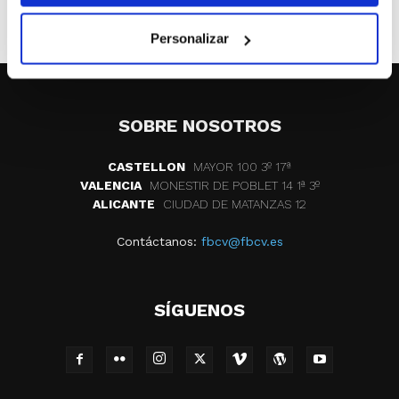
Personalizar
SOBRE NOSOTROS
CASTELLON
MAYOR 100 3º 17ª
VALENCIA
MONESTIR DE POBLET 14 1ª 3º
ALICANTE
CIUDAD DE MATANZAS 12
Contáctanos:
fbcv@fbcv.es
SÍGUENOS