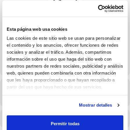
Campeonato de España
Esta página web usa cookies
Selecciones Autonómicas 3×3 U13
Las cookies de este sitio web se usan para personalizar
el contenido y los anuncios, ofrecer funciones de redes
Calendario de juego
sociales y analizar el tráfico. Además, compartimos
información sobre el uso que haga del sitio web con
nuestros partners de redes sociales, publicidad y análisis
web, quienes pueden combinarla con otra información
que les haya proporcionado o que hayan recopilado a
Hora
partir del uso que haya hecho de sus servicios.
20/06/2025 11:57 - 11:57
(GMT+02:00)
Mostrar detalles
CALENDARIO
CALENDARIO GOOGLE
Permitir todas