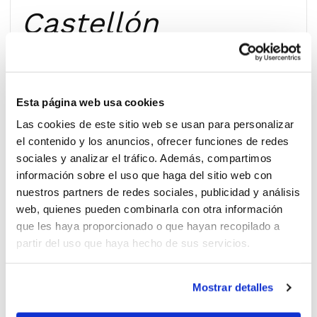
Castellón
Esta página web usa cookies
Las cookies de este sitio web se usan para personalizar
el contenido y los anuncios, ofrecer funciones de redes
sociales y analizar el tráfico. Además, compartimos
Infantil Femenino IR Autonómico
información sobre el uso que haga del sitio web con
Senior Femenino Autonomico/Preferente
nuestros partners de redes sociales, publicidad y análisis
Junior Femenino Preferente/1ª Zonal
web, quienes pueden combinarla con otra información
que les haya proporcionado o que hayan recopilado a
partir del uso que haya hecho de sus servicios.
Benissa
Mostrar detalles